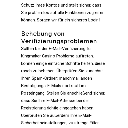
Schutz Ihres Kontos und stellt sicher, dass
Sie problemlos auf alle Funktionen zugreifen
können. Sorgen wir für ein sicheres Login!
Behebung von
Verifizierungsproblemen
Sollten bei der E-Mail-Verifizierung für
Kingmaker Casino Probleme auftreten,
können einige einfache Schritte helfen, diese
rasch zu beheben. Überprüfen Sie zunächst
Ihren Spam-Ordner; manchmal landen
Bestätigungs-E-Mails dort statt im
Posteingang. Stellen Sie anschließend sicher,
dass Sie Ihre E-Mail-Adresse bei der
Registrierung richtig eingegeben haben.
Überprüfen Sie außerdem Ihre E-Mail-
Sicherheitseinstellungen; zu strenge Filter