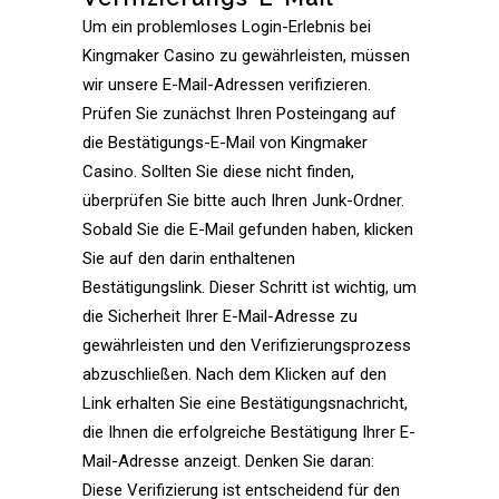
Um ein problemloses Login-Erlebnis bei
Kingmaker Casino zu gewährleisten, müssen
wir unsere E-Mail-Adressen verifizieren.
Prüfen Sie zunächst Ihren Posteingang auf
die Bestätigungs-E-Mail von Kingmaker
Casino. Sollten Sie diese nicht finden,
überprüfen Sie bitte auch Ihren Junk-Ordner.
Sobald Sie die E-Mail gefunden haben, klicken
Sie auf den darin enthaltenen
Bestätigungslink. Dieser Schritt ist wichtig, um
die Sicherheit Ihrer E-Mail-Adresse zu
gewährleisten und den Verifizierungsprozess
abzuschließen. Nach dem Klicken auf den
Link erhalten Sie eine Bestätigungsnachricht,
die Ihnen die erfolgreiche Bestätigung Ihrer E-
Mail-Adresse anzeigt. Denken Sie daran:
Diese Verifizierung ist entscheidend für den