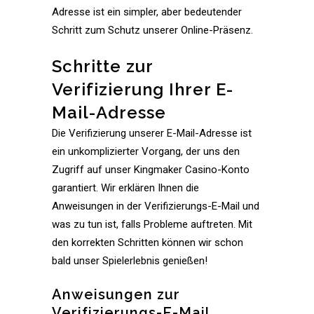
Adresse ist ein simpler, aber bedeutender
Schritt zum Schutz unserer Online-Präsenz.
Schritte zur
Verifizierung Ihrer E-
Mail-Adresse
Die Verifizierung unserer E-Mail-Adresse ist
ein unkomplizierter Vorgang, der uns den
Zugriff auf unser Kingmaker Casino-Konto
garantiert. Wir erklären Ihnen die
Anweisungen in der Verifizierungs-E-Mail und
was zu tun ist, falls Probleme auftreten. Mit
den korrekten Schritten können wir schon
bald unser Spielerlebnis genießen!
Anweisungen zur
Verifizierungs-E-Mail