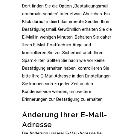
Dort finden Sie die Option „Bestätigungsmail
nochmals senden“ oder etwas Ähnliches. Ein
Klick darauf initiiert das erneute Senden Ihrer
Bestätigungsmail. Gewöhnlich erhalten Sie die
E-Mail in wenigen Minuten. Behalten Sie daher
Ihren E-Mail-Postfach im Auge und
kontrollieren Sie zur Sicherheit auch Ihren
Spam-Filter. Sollten Sie nach wie vor keine
Bestätigung erhalten haben, kontrollieren Sie
bitte Ihre E-Mail-Adresse in den Einstellungen.
Sie können sich zu jeder Zeit an den
Kundenservice wenden, um weitere
Erinnerungen zur Bestätigung zu erhalten.
Änderung Ihrer E-Mail-
Adresse
Die Änderung unserer E-Mail-Adresse bei