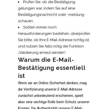
Prüfen Sie, ob die Bestätigung
gelungen war, indem Sie auf eine
Bestätigungsnachricht oder -meldung
schauen.
Sollten immer noch
Herausforderungen bestehen, überprüfen
Sie bitte, ob Ihre E-Mail-Adresse richtig ist,
und nutzen Sie falls nötig die Funktion
„Validierung erneut senden“.
Warum die E-Mail-
Bestätigung essentiell
ist
Wenn wir an Online-Sicherheit denken, mag
die Verifizierung unserer E-Mail-Adresse
zunächst unbedeutend erscheinen, spielt
aber eine wichtige Rolle beim Schutz unserer
Konten. Die Authentizität unserer E-Mail-