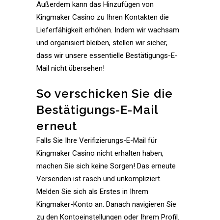
Außerdem kann das Hinzufügen von
Kingmaker Casino zu Ihren Kontakten die
Lieferfähigkeit erhöhen. Indem wir wachsam
und organisiert bleiben, stellen wir sicher,
dass wir unsere essentielle Bestätigungs-E-
Mail nicht übersehen!
So verschicken Sie die
Bestätigungs-E-Mail
erneut
Falls Sie Ihre Verifizierungs-E-Mail für
Kingmaker Casino nicht erhalten haben,
machen Sie sich keine Sorgen! Das erneute
Versenden ist rasch und unkompliziert.
Melden Sie sich als Erstes in Ihrem
Kingmaker-Konto an. Danach navigieren Sie
zu den Kontoeinstellungen oder Ihrem Profil.