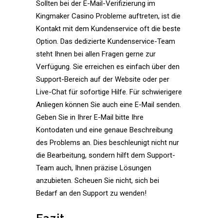
Sollten bei der E-Mail-Verifizierung im
Kingmaker Casino Probleme auftreten, ist die
Kontakt mit dem Kundenservice oft die beste
Option. Das dedizierte Kundenservice-Team
steht Ihnen bei allen Fragen gerne zur
Verfügung. Sie erreichen es einfach über den
Support-Bereich auf der Website oder per
Live-Chat für sofortige Hilfe. Für schwierigere
Anliegen können Sie auch eine E-Mail senden.
Geben Sie in Ihrer E-Mail bitte Ihre
Kontodaten und eine genaue Beschreibung
des Problems an. Dies beschleunigt nicht nur
die Bearbeitung, sondern hilft dem Support-
Team auch, Ihnen präzise Lösungen
anzubieten. Scheuen Sie nicht, sich bei
Bedarf an den Support zu wenden!