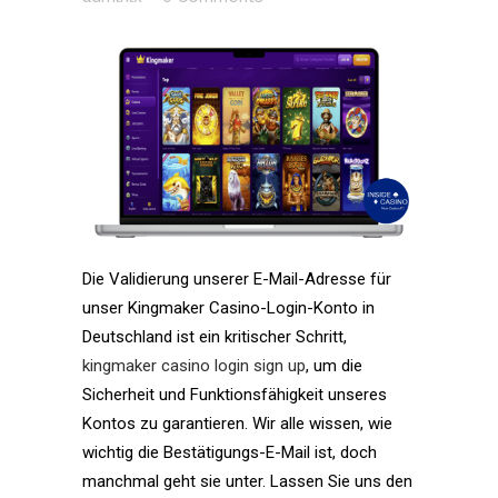
Die Validierung unserer E-Mail-Adresse für
unser Kingmaker Casino-Login-Konto in
Deutschland ist ein kritischer Schritt,
kingmaker casino login sign up
, um die
Sicherheit und Funktionsfähigkeit unseres
Kontos zu garantieren. Wir alle wissen, wie
wichtig die Bestätigungs-E-Mail ist, doch
manchmal geht sie unter. Lassen Sie uns den