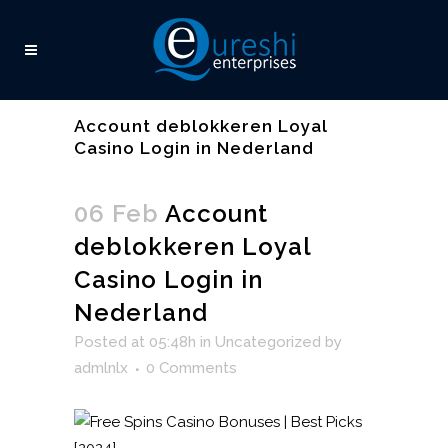
Account deblokkeren Loyal
Casino Login in Nederland
06 Feb
Account
deblokkeren Loyal
Casino Login in
Nederland
Posted at 05:48h
in
Uncategorized
by
admlnlx
0 Comments