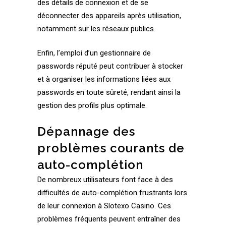
des détails de connexion et de se
déconnecter des appareils après utilisation,
notamment sur les réseaux publics.
Enfin, l’emploi d’un gestionnaire de
passwords réputé peut contribuer à stocker
et à organiser les informations liées aux
passwords en toute sûreté, rendant ainsi la
gestion des profils plus optimale.
Dépannage des
problèmes courants de
auto-complétion
De nombreux utilisateurs font face à des
difficultés de auto-complétion frustrants lors
de leur connexion à Slotexo Casino. Ces
problèmes fréquents peuvent entraîner des