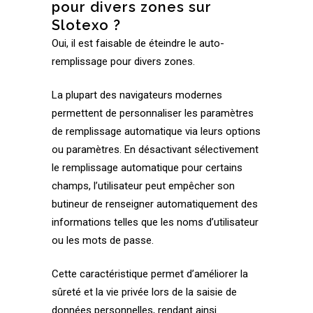
pour divers zones sur
Slotexo ?
Oui, il est faisable de éteindre le auto-
remplissage pour divers zones.
La plupart des navigateurs modernes
permettent de personnaliser les paramètres
de remplissage automatique via leurs options
ou paramètres. En désactivant sélectivement
le remplissage automatique pour certains
champs, l’utilisateur peut empêcher son
butineur de renseigner automatiquement des
informations telles que les noms d’utilisateur
ou les mots de passe.
Cette caractéristique permet d’améliorer la
sûreté et la vie privée lors de la saisie de
données personnelles, rendant ainsi