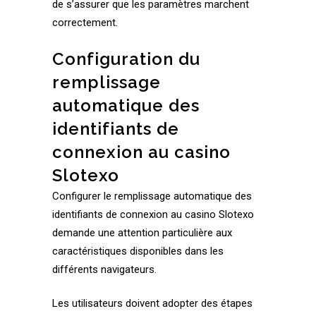
de s’assurer que les paramètres marchent
correctement.
Configuration du
remplissage
automatique des
identifiants de
connexion au casino
Slotexo
Configurer le remplissage automatique des
identifiants de connexion au casino Slotexo
demande une attention particulière aux
caractéristiques disponibles dans les
différents navigateurs.
Les utilisateurs doivent adopter des étapes