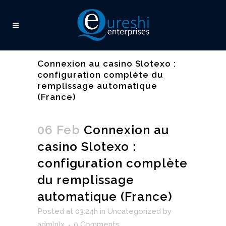
Connexion au casino Slotexo :
configuration complète du
remplissage automatique
(France)
06 Feb
Connexion au
casino Slotexo :
configuration complète
du remplissage
automatique (France)
Posted at 03:24h
in
Uncategorized
by
admlnlx
0 Comments