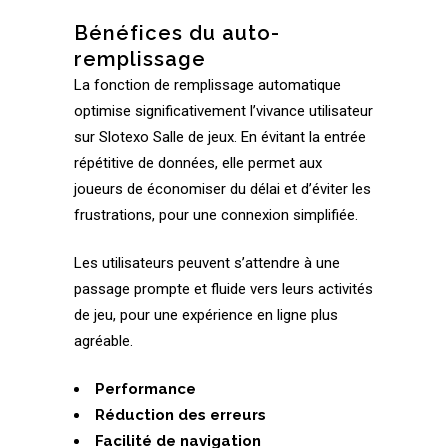
Bénéfices du auto-
remplissage
La fonction de remplissage automatique
optimise significativement l’vivance utilisateur
sur Slotexo Salle de jeux. En évitant la entrée
répétitive de données, elle permet aux
joueurs de économiser du délai et d’éviter les
frustrations, pour une connexion simplifiée.
Les utilisateurs peuvent s’attendre à une
passage prompte et fluide vers leurs activités
de jeu, pour une expérience en ligne plus
agréable.
Performance
Réduction des erreurs
Facilité de navigation