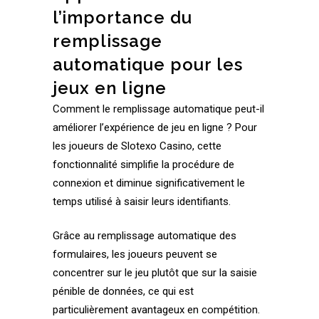
l’importance du
remplissage
automatique pour les
jeux en ligne
Comment le remplissage automatique peut-il
améliorer l’expérience de jeu en ligne ? Pour
les joueurs de Slotexo Casino, cette
fonctionnalité simplifie la procédure de
connexion et diminue significativement le
temps utilisé à saisir leurs identifiants.
Grâce au remplissage automatique des
formulaires, les joueurs peuvent se
concentrer sur le jeu plutôt que sur la saisie
pénible de données, ce qui est
particulièrement avantageux en compétition.