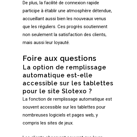
De plus, la facilité de connexion rapide
participe à établir une atmosphère détendue,
accueillant aussi bien les nouveaux venus
que les réguliers. Ces progrès soutiennent
non seulement la satisfaction des clients,
mais aussi leur loyauté.
Foire aux questions
La option de remplissage
automatique est-elle
accessible sur les tablettes
pour le site Slotexo ?
La fonction de remplissage automatique est
souvent accessible sur les tablettes pour
nombreuses logiciels et pages web, y
compris les sites de jeux.