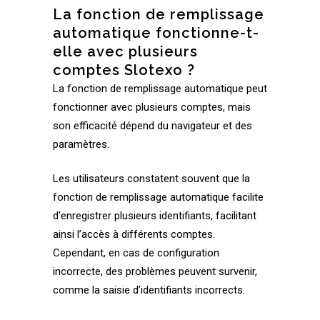
La fonction de remplissage
automatique fonctionne-t-
elle avec plusieurs
comptes Slotexo ?
La fonction de remplissage automatique peut
fonctionner avec plusieurs comptes, mais
son efficacité dépend du navigateur et des
paramètres.
Les utilisateurs constatent souvent que la
fonction de remplissage automatique facilite
d’enregistrer plusieurs identifiants, facilitant
ainsi l’accès à différents comptes.
Cependant, en cas de configuration
incorrecte, des problèmes peuvent survenir,
comme la saisie d’identifiants incorrects.