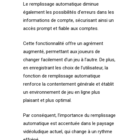
Le remplissage automatique diminue
également les possibilités d’erreurs dans les
informations de compte, sécurisant ainsi un
accès prompt et fiable aux comptes.
Cette fonctionnalité offre un agrément
augmenté, permettant aux joueurs de
changer facilement d’un jeu à l’autre. De plus,
en enregistrant les choix de l’utilisateur, la
fonction de remplissage automatique
renforce la contentement générale et établit
un environnement de jeu en ligne plus
plaisant et plus optimal.
Par conséquent, l’importance du remplissage
automatique est accentuée dans le paysage
vidéoludique actuel, qui change à un rythme
effréné.