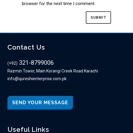
browser for the next time I comment.
Contact Us
321-8799006
(+92)
Razmin Tower, Main Korangi Creek Road Karachi
info@qureshienterprise.com.pk
SEND YOUR MESSAGE
Useful Links