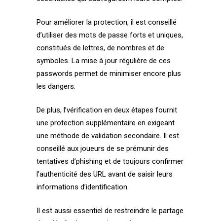
Pour améliorer la protection, il est conseillé
d’utiliser des mots de passe forts et uniques,
constitués de lettres, de nombres et de
symboles. La mise à jour régulière de ces
passwords permet de minimiser encore plus
les dangers.
De plus, l’vérification en deux étapes fournit
une protection supplémentaire en exigeant
une méthode de validation secondaire. Il est
conseillé aux joueurs de se prémunir des
tentatives d’phishing et de toujours confirmer
l’authenticité des URL avant de saisir leurs
informations d’identification.
Il est aussi essentiel de restreindre le partage