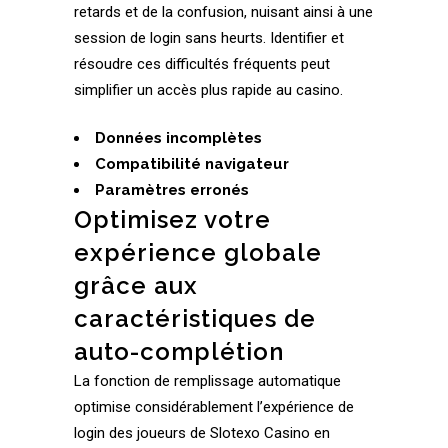
retards et de la confusion, nuisant ainsi à une
session de login sans heurts. Identifier et
résoudre ces difficultés fréquents peut
simplifier un accès plus rapide au casino.
Données incomplètes
Compatibilité navigateur
Paramètres erronés
Optimisez votre
expérience globale
grâce aux
caractéristiques de
auto-complétion
La fonction de remplissage automatique
optimise considérablement l’expérience de
login des joueurs de Slotexo Casino en