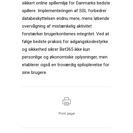
sikkert online spillemiljø for Danmarks bedste
spillere. Implementeringen af SSL forbedrer
databeskyttelsen endnu mere, mens løbende
overvågning af mistænkelig aktivitet
forstærker brugerkontienes integritet. Ved at
følge bedste praksis for adgangskodestyrke
og sikkerhed sikrer Bet365 ikke kun
personlige og økonomiske oplysninger, men
etablerer også en troværdig spiloplevelse for
sine brugere.
Print page