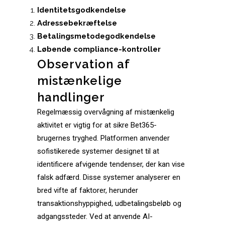
Identitetsgodkendelse
Adressebekræftelse
Betalingsmetodegodkendelse
Løbende compliance-kontroller
Observation af
mistænkelige
handlinger
Regelmæssig overvågning af mistænkelig
aktivitet er vigtig for at sikre Bet365-
brugernes tryghed. Platformen anvender
sofistikerede systemer designet til at
identificere afvigende tendenser, der kan vise
falsk adfærd. Disse systemer analyserer en
bred vifte af faktorer, herunder
transaktionshyppighed, udbetalingsbeløb og
adgangssteder. Ved at anvende AI-