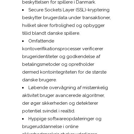
beskyttelsen for spillere i Danmark.
Secure Sockets Layer (SSL)-kryptering
beskytter brugerdata under transaktioner,
hvilket sikrer fortrolighed og opbygger
tillid blandt danske spillere.
Omfattende
kontoverifikationsprocesser verificerer
brugeridentiteter og godkendelse af
betalingsmetoder og opretholder
dermed kontointegriteten for de største
danske brugere.
Løbende overvågning af mistænkelig
aktivitet bruger avancerede algoritmer,
der øger sikkerheden og detekterer
potentiel svindel i realtid.
Hyppige softwareopdateringer og
brugeruddannelse i online