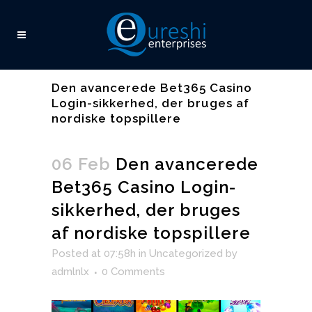
Den avancerede Bet365 Casino
Login-sikkerhed, der bruges af
nordiske topspillere
06 Feb
Den avancerede
Bet365 Casino Login-
sikkerhed, der bruges
af nordiske topspillere
Posted at 07:58h
in
Uncategorized
by
admlnlx
0 Comments