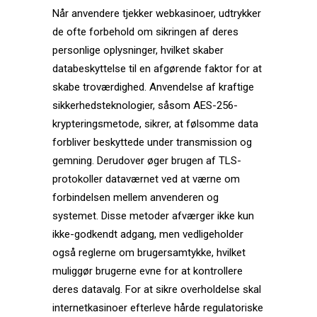
Når anvendere tjekker webkasinoer, udtrykker
de ofte forbehold om sikringen af deres
personlige oplysninger, hvilket skaber
databeskyttelse til en afgørende faktor for at
skabe troværdighed. Anvendelse af kraftige
sikkerhedsteknologier, såsom AES-256-
krypteringsmetode, sikrer, at følsomme data
forbliver beskyttede under transmission og
gemning. Derudover øger brugen af TLS-
protokoller dataværnet ved at værne om
forbindelsen mellem anvenderen og
systemet. Disse metoder afværger ikke kun
ikke-godkendt adgang, men vedligeholder
også reglerne om brugersamtykke, hvilket
muliggør brugerne evne for at kontrollere
deres datavalg. For at sikre overholdelse skal
internetkasinoer efterleve hårde regulatoriske