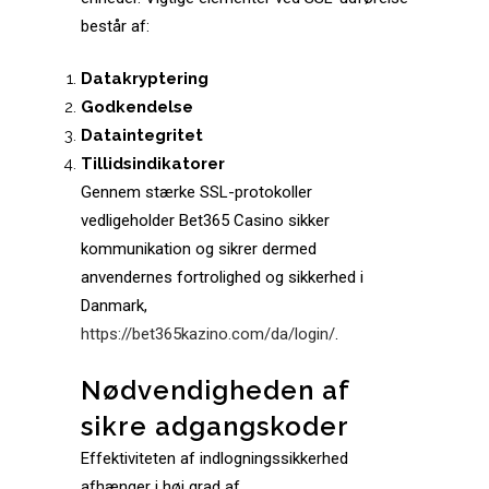
består af:
Datakryptering
Godkendelse
Dataintegritet
Tillidsindikatorer
Gennem stærke SSL-protokoller
vedligeholder Bet365 Casino sikker
kommunikation og sikrer dermed
anvendernes fortrolighed og sikkerhed i
Danmark,
https://bet365kazino.com/da/login/
.
Nødvendigheden af
sikre adgangskoder
Effektiviteten af indlogningssikkerhed
afhænger i høj grad af