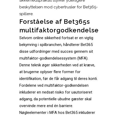
sikkerhedspraksis styrker yderligere
beskyttelsen mod cybertrusler for Bet365-
spillere.
Forståelse af Bet365s
multifaktorgodkendelse
Selvom online sikkerhed fortsat er en vigtig
bekymring i spilbranchen, håndterer Bet365
disse udfordringer med succes gennem sit
multifaktor-godkendelsessystem (MFA).
Denne teknik øger sikkerheden ved at kræve,
at brugerne oplyser flere former for
identifikation, før de får adgang til deres konti.
Fordelene ved multifaktor-godkendelsen
inkluderer en nedsat risiko for uautoriseret
adgang, da potentielle ubudne gæster skal
overvinde mere end én barriere.
Nøgleelementer i MFA hos Bet365 inkluderer