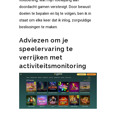
voldoening, wat mijn toewijding aan
doordacht gamen verstevigt. Door bewust
doelen te bepalen en bij te volgen, ben ik in
staat om elke keer dat ik inlog, zorgvuldige
beslissingen te maken.
Adviezen om je
speelervaring te
verrijken met
activiteitsmonitoring