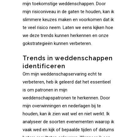
mijn toekomstige weddenschappen. Door
mijn risiconiveau in de gaten te houden, kan ik
slimmere keuzes maken en voorkomen dat ik
te veel risico neem. Laten we eens kijken hoe
we deze trends kunnen herkennen en onze
gokstrategieën kunnen verbeteren.
Trends in weddenschappen
identificeren
Om mijn weddenschapservaring echt te
verbeteren, heb ik geleerd dat het essentieel
is om patronen in mijn
weddenschapspatronen te herkennen. Door
mijn overwinningen en nederlagen bij te
houden, kan ik zien wat wel en niet werkt. Ik
analyseer de soorten evenementen waarop ik
vaak wed en kijk of bepaalde tijden of datums