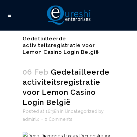
Gedetailleerde
activiteitsregistratie voor
Lemon Casino Login België
06 Feb
Gedetailleerde
activiteitsregistratie
voor Lemon Casino
Login België
Posted at 16:38h
in
Uncategorized
by
admlnlx
0 Comments