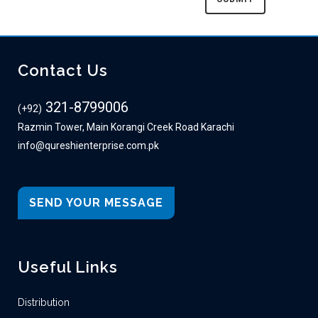
Contact Us
321-8799006
(+92)
Razmin Tower, Main Korangi Creek Road Karachi
info@qureshienterprise.com.pk
SEND YOUR MESSAGE
Useful Links
Distribution