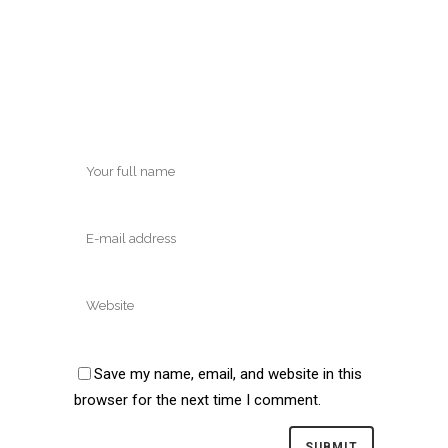
Save my name, email, and website in this
browser for the next time I comment.