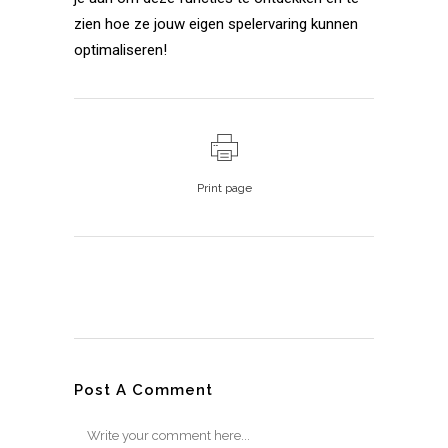
zien hoe ze jouw eigen spelervaring kunnen
optimaliseren!
Print page
Post A Comment