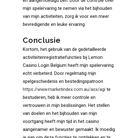
en aangemoedigd ben. Door de controle over
mijn spelervaring te nemen via het bijhouden
van mijn activiteiten, zorg ik voor een meer
bevredigende en leuke ervaring.
Conclusie
Kortom, het gebruik van de gedetailleerde
activiteitenregistratiefuncties bij Lemon
Casino Login Belgium heeft mijn spelervaring
echt verbeterd. Door regelmatig mijn
spelgeschiedenis en bestedingspatroon
https://www.marketindex.com.au/asx/agi
te
bestuderen, heb ik meer controle en
vertrouwen in mijn beslissingen. Het stellen
van doelen en het bijhouden van mijn
voortgang heeft mijn tijd in het casino
aangenamer en bewuster gemaakt. Ik moedig
je aan om deze functies te ontdekken en te