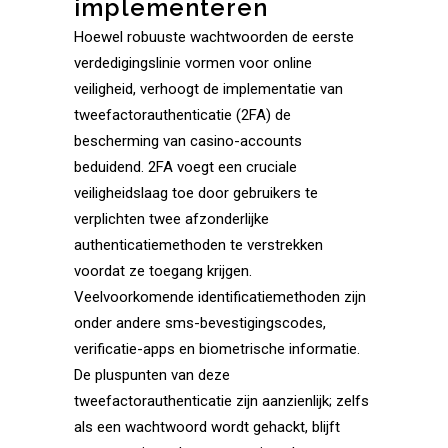
implementeren
Hoewel robuuste wachtwoorden de eerste
verdedigingslinie vormen voor online
veiligheid, verhoogt de implementatie van
tweefactorauthenticatie (2FA) de
bescherming van casino-accounts
beduidend. 2FA voegt een cruciale
veiligheidslaag toe door gebruikers te
verplichten twee afzonderlijke
authenticatiemethoden te verstrekken
voordat ze toegang krijgen.
Veelvoorkomende identificatiemethoden zijn
onder andere sms-bevestigingscodes,
verificatie-apps en biometrische informatie.
De pluspunten van deze
tweefactorauthenticatie zijn aanzienlijk; zelfs
als een wachtwoord wordt gehackt, blijft