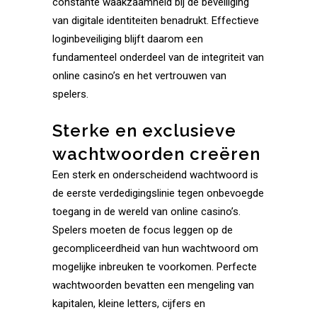
constante waakzaamheid bij de beveiliging
van digitale identiteiten benadrukt. Effectieve
loginbeveiliging blijft daarom een
fundamenteel onderdeel van de integriteit van
online casino’s en het vertrouwen van
spelers.
Sterke en exclusieve
wachtwoorden creëren
Een sterk en onderscheidend wachtwoord is
de eerste verdedigingslinie tegen onbevoegde
toegang in de wereld van online casino’s.
Spelers moeten de focus leggen op de
gecompliceerdheid van hun wachtwoord om
mogelijke inbreuken te voorkomen. Perfecte
wachtwoorden bevatten een mengeling van
kapitalen, kleine letters, cijfers en