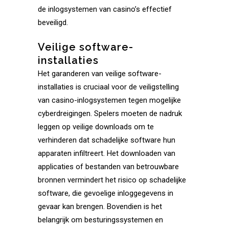
de inlogsystemen van casino’s effectief
beveiligd.
Veilige software-
installaties
Het garanderen van veilige software-
installaties is cruciaal voor de veiligstelling
van casino-inlogsystemen tegen mogelijke
cyberdreigingen. Spelers moeten de nadruk
leggen op veilige downloads om te
verhinderen dat schadelijke software hun
apparaten infiltreert. Het downloaden van
applicaties of bestanden van betrouwbare
bronnen vermindert het risico op schadelijke
software, die gevoelige inloggegevens in
gevaar kan brengen. Bovendien is het
belangrijk om besturingssystemen en