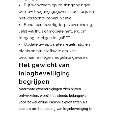
Blijf waakzaam op phishingpogingen;
deel uw toegangsgegevens nooit prijs via
niet-verzochte communicatie.
Benut een beveiligde, privéverbinding,
liefst wifi thuis of mobiele netwerk, om
toegang te krijgen tot 30BET.
Update uw apparaten regelmatig en
plaats antivirussoftware om u te
beschermen tegen mogelijke gevaren.
Het gewicht van
inlogbeveiliging
begrijpen
Naarmate cyberdreigingen zich blijven
ontwikkelen, wordt het steeds belangrijker
voor zowel online casino-exploitanten als
spelers om het belang van loginbeveiliging te