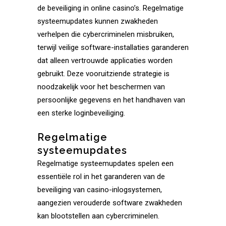
de beveiliging in online casino’s. Regelmatige
systeemupdates kunnen zwakheden
verhelpen die cybercriminelen misbruiken,
terwijl veilige software-installaties garanderen
dat alleen vertrouwde applicaties worden
gebruikt. Deze vooruitziende strategie is
noodzakelijk voor het beschermen van
persoonlijke gegevens en het handhaven van
een sterke loginbeveiliging.
Regelmatige
systeemupdates
Regelmatige systeemupdates spelen een
essentiële rol in het garanderen van de
beveiliging van casino-inlogsystemen,
aangezien verouderde software zwakheden
kan blootstellen aan cybercriminelen.