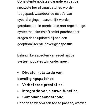
Consistente updates garanderen dat de
nieuwste beveiligingspatches worden
toegepast, waardoor de risico’s van
cyberdreigingen aanzienlijk worden
gereduceerd. In combinatie met regelmatige
systeemaudits en effectief patchbeheer
dragen deze updates bij aan een
geoptimaliseerde beveiligingspositie.
Belangrijke aspecten van regelmatige
systeemupdates zijn onder meer:
Directe installatie van
beveiligingspatches
Verbeterde prestaties
Integratie van nieuwe functies
Complianceonderhoud
Door deze werkwijzen toe te passen, worden