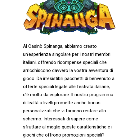
Al Casinò Spinanga, abbiamo creato
un’esperienza singolare per i nostri membri
italiani, offrendo ricompense speciali che
arricchiscono davvero la vostra avventura di
gioco. Da irresistibili pacchetti di benvenuto a
offerte speciali legate alle festività italiane,
c’è molto da esplorare. Il nostro programma
di lealtà a livelli promette anche bonus
personalizzati che vi faranno restare allo
schermo. Interessati di sapere come
sfruttare al meglio queste caratteristiche e i
giochi che offrono promozioni speciali?