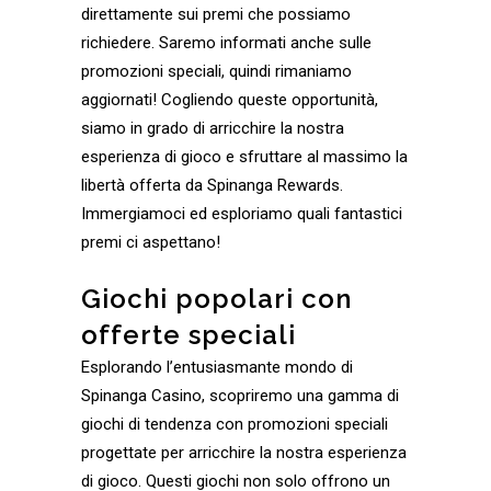
direttamente sui premi che possiamo
richiedere. Saremo informati anche sulle
promozioni speciali, quindi rimaniamo
aggiornati! Cogliendo queste opportunità,
siamo in grado di arricchire la nostra
esperienza di gioco e sfruttare al massimo la
libertà offerta da Spinanga Rewards.
Immergiamoci ed esploriamo quali fantastici
premi ci aspettano!
Giochi popolari con
offerte speciali
Esplorando l’entusiasmante mondo di
Spinanga Casino, scopriremo una gamma di
giochi di tendenza con promozioni speciali
progettate per arricchire la nostra esperienza
di gioco. Questi giochi non solo offrono un