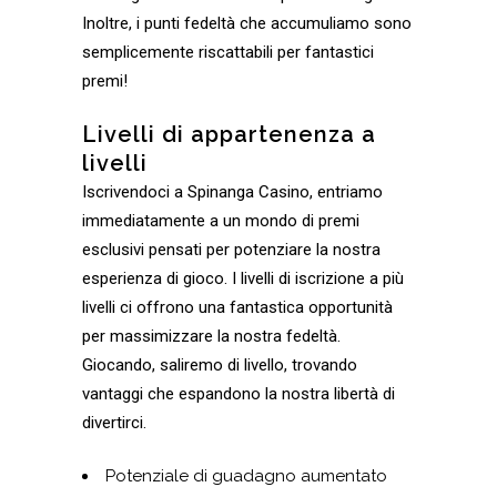
Inoltre, i punti fedeltà che accumuliamo sono
semplicemente riscattabili per fantastici
premi!
Livelli di appartenenza a
livelli
Iscrivendoci a Spinanga Casino, entriamo
immediatamente a un mondo di premi
esclusivi pensati per potenziare la nostra
esperienza di gioco. I livelli di iscrizione a più
livelli ci offrono una fantastica opportunità
per massimizzare la nostra fedeltà.
Giocando, saliremo di livello, trovando
vantaggi che espandono la nostra libertà di
divertirci.
Potenziale di guadagno aumentato