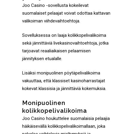
Joo Casino -sovellusta kokeilevat
suomalaiset pelaajat voivat odottaa kattavan
valikoiman viihdevaihtoehtoja.
Sovelluksessa on laaja kolikkopelivalikoima
sekä jännittäviä livekasinovaihtoehtoja, jotka
tarjoavat reaaliaikaisen pelaamisen
jännityksen etualalle.
Lisäksi monipuolinen pöytäpelivalikoima
vakuuttaa, että klassiset kasinoharrastajat
kokevat klassisia ja jännittäviä kokemuksia.
Monipuolinen
kolikkopelivalikoima
Joo Casino houkuttelee suomalaisia pelaajia
häikäisevällä kolikkopelivalikoimallaan, joka