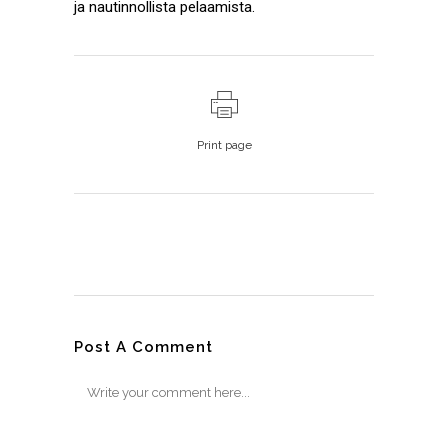
ja nautinnollista pelaamista.
Print page
Post A Comment