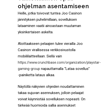
ohjelman asentamiseen
Heille, jotka toivovat tuntea Joo Casinon
jännityksen puhelimillaan, sovelluksen
lataaminen vaatii ainoastaan muutaman
yksinkertaisen askelta.
Aloittaakseen pelaajien tulee vierailla Joo
Casinon virallisessa verkkosivustolla
mobiililaitteellaan. Siellä vain
https://www.crunchbase.com/organization/playstar-
gaming-group
napauttamalla “Lataa sovellus”
-painiketta lataus alkaa.
Näytöllä näkyvien ohjeiden noudattaminen
takaa sujuvan asennuksen, jolloin pelaajat
voivat käynnistää sovelluksen nopeasti. On
tärkeää huomioida sallia asennukset