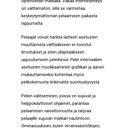
optimointiin matkalla. Vakaa internetyhteys
on välttämätön, sillä se varmistaa
keskeytymättömän pelaamisen paikasta
riippumatta.
Pelaajat voivat harkita laitteen asetusten
muuttamista välttääkseen ei-toivotut
ilmoitukset ja siten ylläpitääkseen
uppoutumisen peleihinsä. Pelin internaalien
asetusten muokkaaminen grafiikan ja äänen
mukauttamiseksi kohentaa myös
pelikokemusta tinkimättä suorituskyvystä.
Pelien valitseminen, joissa on sujuvat ja
helppokäyttöiset ohjaimet, parantaa
pelaamisen vaivattomuutta ja tarjoaa
pelaajille sujuvan matkan nautintoon.
Ominaisuuksien, kuten virransäästötilojen,