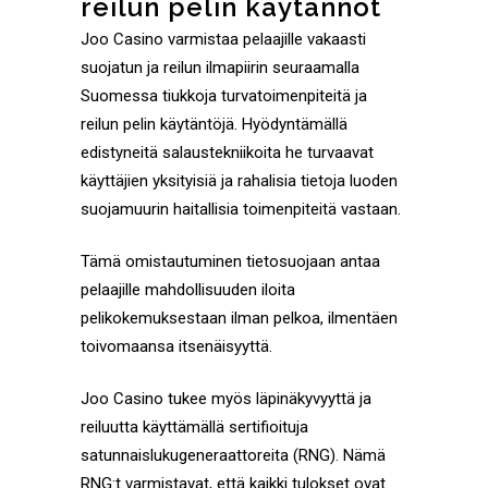
reilun pelin käytännöt
Joo Casino varmistaa pelaajille vakaasti
suojatun ja reilun ilmapiirin seuraamalla
Suomessa tiukkoja turvatoimenpiteitä ja
reilun pelin käytäntöjä. Hyödyntämällä
edistyneitä salaustekniikoita he turvaavat
käyttäjien yksityisiä ja rahalisia tietoja luoden
suojamuurin haitallisia toimenpiteitä vastaan.
Tämä omistautuminen tietosuojaan antaa
pelaajille mahdollisuuden iloita
pelikokemuksestaan ilman pelkoa, ilmentäen
toivomaansa itsenäisyyttä.
Joo Casino tukee myös läpinäkyvyyttä ja
reiluutta käyttämällä sertifioituja
satunnaislukugeneraattoreita (RNG). Nämä
RNG:t varmistavat, että kaikki tulokset ovat