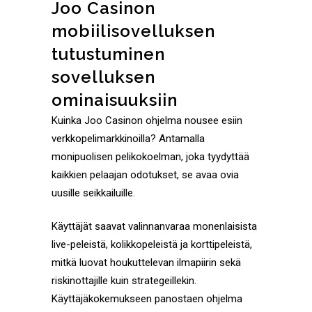
Joo Casinon
mobiilisovelluksen
tutustuminen
sovelluksen
ominaisuuksiin
Kuinka Joo Casinon ohjelma nousee esiin
verkkopelimarkkinoilla? Antamalla
monipuolisen pelikokoelman, joka tyydyttää
kaikkien pelaajan odotukset, se avaa ovia
uusille seikkailuille.
Käyttäjät saavat valinnanvaraa monenlaisista
live-peleistä, kolikkopeleistä ja korttipeleistä,
mitkä luovat houkuttelevan ilmapiirin sekä
riskinottajille kuin strategeillekin.
Käyttäjäkokemukseen panostaen ohjelma