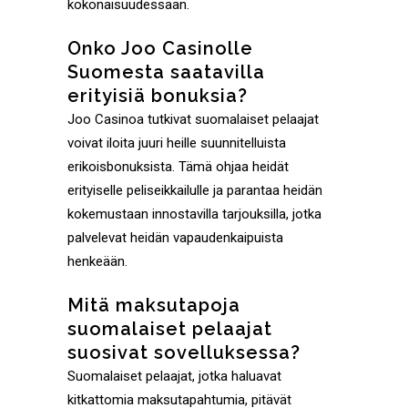
kokonaisuudessaan.
Onko Joo Casinolle
Suomesta saatavilla
erityisiä bonuksia?
Joo Casinoa tutkivat suomalaiset pelaajat
voivat iloita juuri heille suunnitelluista
erikoisbonuksista. Tämä ohjaa heidät
erityiselle peliseikkailulle ja parantaa heidän
kokemustaan innostavilla tarjouksilla, jotka
palvelevat heidän vapaudenkaipuista
henkeään.
Mitä maksutapoja
suomalaiset pelaajat
suosivat sovelluksessa?
Suomalaiset pelaajat, jotka haluavat
kitkattomia maksutapahtumia, pitävät