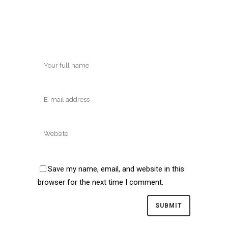
Save my name, email, and website in this
browser for the next time I comment.