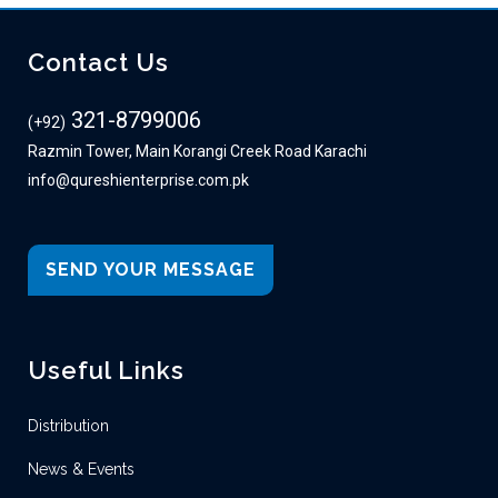
Contact Us
321-8799006
(+92)
Razmin Tower, Main Korangi Creek Road Karachi
info@qureshienterprise.com.pk
SEND YOUR MESSAGE
Useful Links
Distribution
News & Events