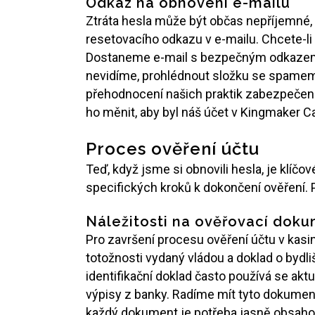
Odkaz na obnovení e-mailu
Ztráta hesla může být občas nepříjemné
resetovacího odkazu v e-mailu. Chcete-li 
Dostaneme e-mail s bezpečným odkazem pr
nevidíme, prohlédnout složku se spamem. 
přehodnocení našich praktik zabezpečení e
ho měnit, aby byl náš účet v Kingmaker C
Proces ověření účtu
Teď, když jsme si obnovili hesla, je klí
specifických kroků k dokončení ověření. 
Náležitosti na ověřovací dok
Pro završení procesu ověření účtu v kas
totožnosti vydaný vládou a doklad o bydl
identifikační doklad často používá se akt
výpisy z banky. Radíme mít tyto dokument
každý dokument je potřeba jasně obsahov