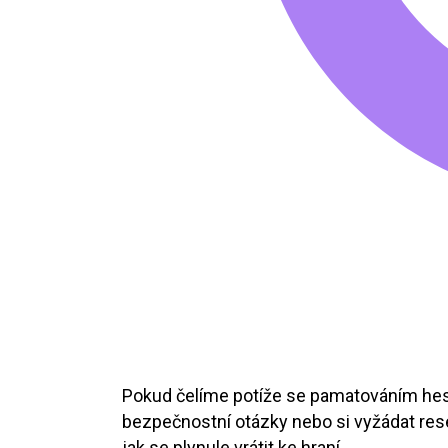
Pokud čelíme potíže se pamatováním hes
bezpečnostní otázky nebo si vyžádat res
jak se plynule vrátit ke hraní.