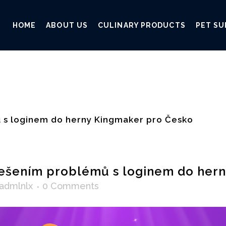
HOME
ABOUT US
CULINARY PRODUCTS
PET SU
 s loginem do herny Kingmaker pro Česko
ešením problémů s loginem do hern
admlnlx
0 Comments