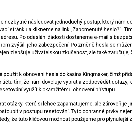
je nezbytné následovat jednoduchý postup, který nám do
ovací stránku a klikneme na link „Zapomenuté heslo?“. T
 adresu. Po odeslání žádosti dostaneme e-mail s bezpe
abychom zvýšili jeho zabezpečení. Po změně hesla se můž
jen zlepšuje uživatelskou zkušenost, ale také zaručuje, ž
 použít k obnovení hesla do kasina Kingmaker, čímž při
 účtu tím, že nám dovoluje vybrat a zodpovědět dotazy, 
resetování využít k okamžitému obnovení přístupu.
rat otázky, které si lehce zapamatujeme, ale zároveň je j
oupit v postupu resetování. Tyto ochranné prvky nejen n
edy, že tuto klíčovou možnost použijeme pro plynulejší 