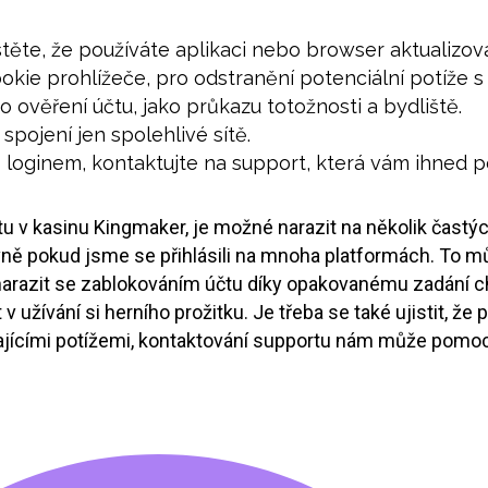
těte, že používáte aplikaci nebo browser aktualizova
ie prohlížeče, pro odstranění potenciální potíže s
 ověření účtu, jako průkazu totožnosti a bydliště.
spojení jen spolehlivé sítě.
s loginem, kontaktujte na support, která vám ihned p
 v kasinu Kingmaker, je možné narazit na několik častý
vně pokud jsme se přihlásili na mnoha platformách. To m
arazit se zablokováním účtu díky opakovanému zadání chy
užívání si herního prožitku. Je třeba se také ujistit, ž
ajícími potížemi, kontaktování supportu nám může pomoci