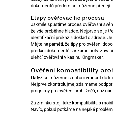
dokumentů předem se můžeme předejít p
Etapy ověřovacího procesu
Jakmile spustíme proces ověřování svého 
že vše proběhne hladce. Nejprve se je tře
identifikační průkaz a doklad o adrese. J
Mějte na paměti, že tipy pro ověření dop
předání dokumentů, získáme potvrzovací 
ulehčí ověřování v kasinu Kingmaker.
Ověření kompatibility pro
I když se můžeme s euforií vrhnout do kas
Nejprve zkontrolujme, zda máme podporova
programy pro ověření prohlížečů, což nám
Za zmínku stojí také kompatibilita s mobi
Navíc, pokud potkáme na nějaké problémy,