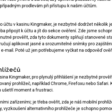
řípadným prodlevám při přístupu k našim účtům.
účtu v kasinu Kingmaker, je nezbytné dodržet několik je
ba připojit k účtu a jít do sekce ověření. Zde jsme scho
e nutné prověřit, zda tyto dokumenty splňují stanovené s
oručují aplikovat jasné a srozumitelné snímky pro zajiště
e-mail. Poté už jen potřebujeme vyčkat na odpověď ově
hlížečů
ina Kingmaker, pro plynulý přihlášení je nezbytné prověři
ný prohlížeč, například Chrome, Firefoxu nebo Safari. K
 ušetří moment a frustraci.
lními zařízeními; je třeba ověřit, zda je náš mobilní proh
 vyzkoušení alternativního prohlížeče je schopno pomoci