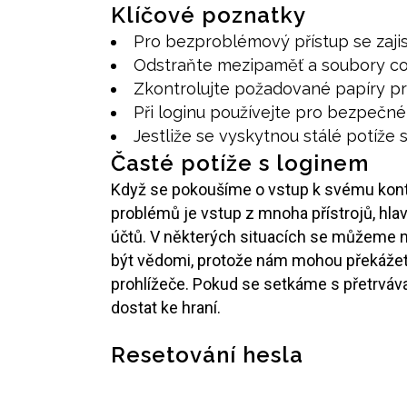
Klíčové poznatky
Pro bezproblémový přístup se zajis
Odstraňte mezipaměť a soubory cook
Zkontrolujte požadované papíry pro
Při loginu používejte pro bezpečné 
Jestliže se vyskytnou stálé potíže 
Časté potíže s loginem
Když se pokoušíme o vstup k svému kontu
problémů je vstup z mnoha přístrojů, hla
účtů. V některých situacích se můžeme n
být vědomi, protože nám mohou překážet v 
prohlížeče. Pokud se setkáme s přetrváv
dostat ke hraní.
Resetování hesla