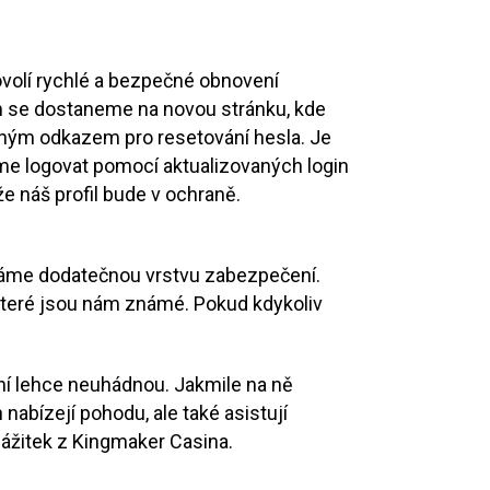
volí rychlé a bezpečné obnovení
ím se dostaneme na novou stránku, kde
čným odkazem pro resetování hesla. Je
eme logovat pomocí aktualizovaných login
e náš profil bude v ochraně.
dáme dodatečnou vrstvu zabezpečení.
které jsou nám známé. Pokud kdykoliv
iní lehce neuhádnou. Jakmile na ně
abízejí pohodu, ale také asistují
zážitek z Kingmaker Casina.