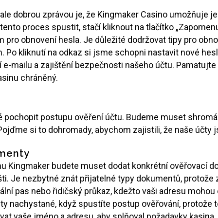
, ale dobrou zprávou je, že Kingmaker Casino umožňuje 
tento proces spustit, stačí kliknout na tlačítko „Zapomen
o obnovení hesla. Je důležité dodržovat tipy pro obnov
Po kliknutí na odkaz si jsme schopni nastavit nové heslo.
-mailu a zajištění bezpečnosti našeho účtu. Pamatujte si
asinu chráněný.
čové pochopit postupu ověření účtu. Budeme muset shromá
Pojďme si to dohromady, abychom zajistili, že naše účty j
umenty
inu Kingmaker budete muset dodat konkrétní ověřovací do
išti. Je nezbytné znát přijatelné typy dokumentů, protože
uální pas nebo řidičský průkaz, kdežto vaši adresu mohou 
y nachystané, když spustíte postup ověřování, protože to
at vaše jméno a adresu, aby splňoval požadavky kasina.