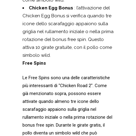
come simbolo wild.
Chicken Egg Bonus
: l’attivazione del
Chicken Egg Bonus si verifica quando tre
icone dello scarafaggio appaiono sulla
griglia nel rullamento iniziale o nella prima
rotazione del bonus free spin. Questo
attiva 10 girate gratuite, con il pollo come
simbolo wild.
Free Spins
Le Free Spins sono una delle caratteristiche
più interessanti di "Chicken Road 2". Come
già menzionato sopra, possono essere
attivate quando almeno tre icone dello
scarafaggio appaiono sulla griglia nel
rullamento iniziale o nella prima rotazione del
bonus free spin. Durante le girate gratis, il
pollo diventa un simbolo wild che può