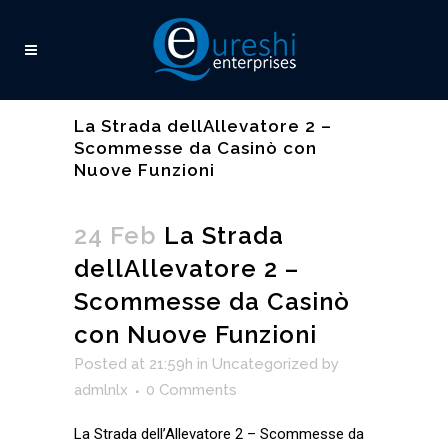
La Strada dellAllevatore 2 –
Scommesse da Casinò con
Nuove Funzioni
24 Feb
La Strada
dellAllevatore 2 –
Scommesse da Casinò
con Nuove Funzioni
Posted at 21:59h
in
Uncategorized
by
admlnlx
0 Comments
La Strada dell’Allevatore 2 – Scommesse da