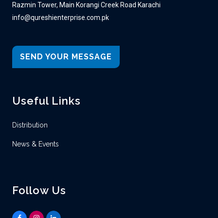
Razmin Tower, Main Korangi Creek Road Karachi
info@qureshienterprise.com.pk
SEND YOUR MESSAGE
Useful Links
Distribution
News & Events
Follow Us