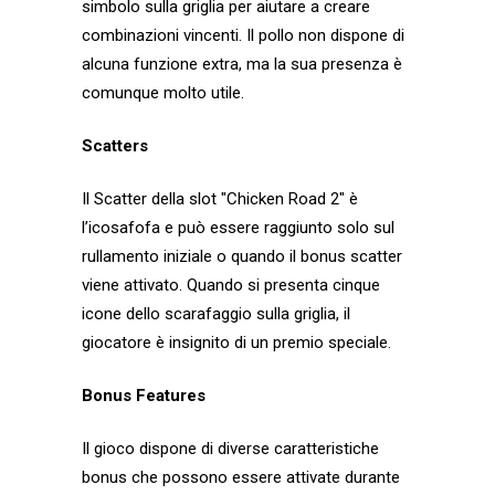
simbolo sulla griglia per aiutare a creare
combinazioni vincenti. Il pollo non dispone di
alcuna funzione extra, ma la sua presenza è
comunque molto utile.
Scatters
Il Scatter della slot "Chicken Road 2" è
l’icosafofa e può essere raggiunto solo sul
rullamento iniziale o quando il bonus scatter
viene attivato. Quando si presenta cinque
icone dello scarafaggio sulla griglia, il
giocatore è insignito di un premio speciale.
Bonus Features
Il gioco dispone di diverse caratteristiche
bonus che possono essere attivate durante