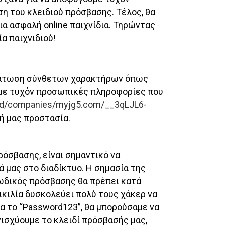
ση του κλειδιού πρόσβασης. Τέλος, θα
ια ασφαλή online παιχνίδια. Τηρώντας
α παιχνιδιού!
ωμάτωση σύνθετων χαρακτήρων όπως
ουμε τυχόν προσωπικές πληροφορίες που
m/d/companies/myjg5.com/__3qLJL6-
ή μας προστασία.
ρόσβασης, είναι σημαντικό να
 μας στο διαδίκτυο. Η σημασία της
ωδικός πρόσβασης θα πρέπει κατά
ικιλία δυσκολεύει πολύ τους χάκερ να
ια το “Password123”, θα μπορούσαμε να
ισχύουμε το κλειδί πρόσβασής μας,