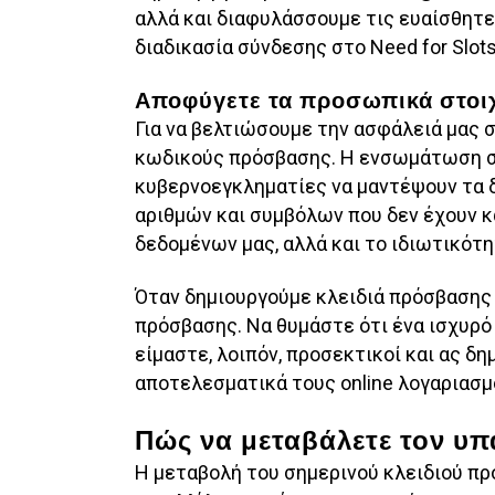
αλλά και διαφυλάσσουμε τις ευαίσθητε
διαδικασία σύνδεσης στο Need for Slot
Αποφύγετε τα προσωπικά στοι
Για να βελτιώσουμε την ασφάλειά μας
κωδικούς πρόσβασης. Η ενσωμάτωση στο
κυβερνοεγκληματίες να μαντέψουν τα δ
αριθμών και συμβόλων που δεν έχουν κ
δεδομένων μας, αλλά και το ιδιωτικότη
Όταν δημιουργούμε κλειδιά πρόσβασης
πρόσβασης. Να θυμάστε ότι ένα ισχυρό 
είμαστε, λοιπόν, προσεκτικοί και ας 
αποτελεσματικά τους online λογαριασμ
Πώς να μεταβάλετε τον υ
Η μεταβολή του σημερινού κλειδιού πρό