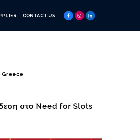
PPLIES
CONTACT US
o Greece
εση στο Need for Slots