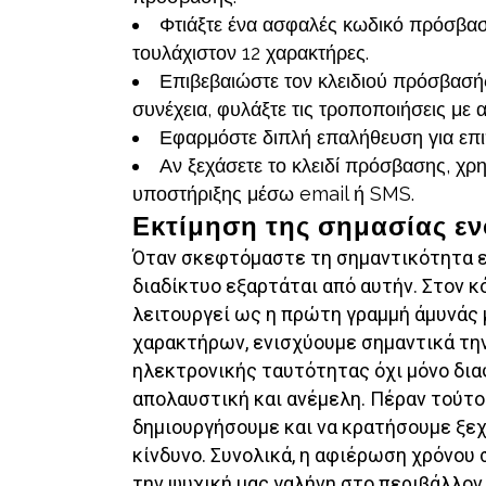
Φτιάξτε ένα ασφαλές κωδικό πρόσβασ
τουλάχιστον 12 χαρακτήρες.
Επιβεβαιώστε τον κλειδιού πρόσβασής
συνέχεια, φυλάξτε τις τροποποιήσεις με 
Εφαρμόστε διπλή επαλήθευση για επι
Αν ξεχάσετε το κλειδί πρόσβασης, χρ
υποστήριξης μέσω email ή SMS.
Εκτίμηση της σημασίας ε
Όταν σκεφτόμαστε τη σημαντικότητα εν
διαδίκτυο εξαρτάται από αυτήν. Στον 
λειτουργεί ως η πρώτη γραμμή άμυνάς
χαρακτήρων, ενισχύουμε σημαντικά τη
ηλεκτρονικής ταυτότητας όχι μόνο διαφ
απολαυστική και ανέμελη. Πέραν τούτου
δημιουργήσουμε και να κρατήσουμε ξε
κίνδυνο. Συνολικά, η αφιέρωση χρόνου 
την ψυχική μας γαλήνη στο περιβάλλο