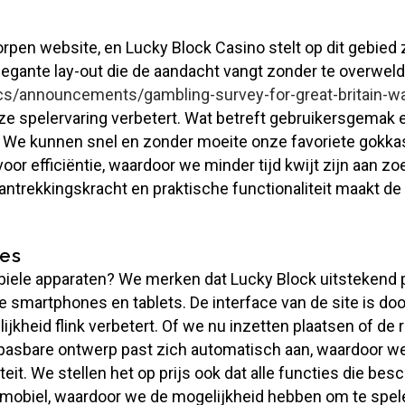
en website, en Lucky Block Casino stelt op dit gebied ze
egante lay-out die de aandacht vangt zonder te overweld
ics/announcements/gambling-survey-for-great-britain-w
spelervaring verbetert. Wat betreft gebruikersgemak exc
l. We kunnen snel en zonder moeite onze favoriete gokkas
oor efficiëntie, waardoor we minder tijd kwijt zijn aan z
antrekkingskracht en praktische functionaliteit maakt d
ies
ele apparaten? We merken dat Lucky Block uitstekend pre
se smartphones en tablets. De interface van de site is d
jkheid flink verbetert. Of we nu inzetten plaatsen of de ro
npasbare ontwerp past zich automatisch aan, waardoor we
eit. We stellen het op prijs ook dat alle functies die bes
 mobiel, waardoor we de mogelijkheid hebben om te spel