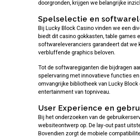
doorgronden, krijgen we belangrijke inzic
Spelselectie en software
Bij Lucky Block Casino vinden we een dive
biedt dit casino gokkasten, table games 
softwareleveranciers garandeert dat we kw
verbluffende graphics beloven.
Tot de softwaregiganten die bijdragen a
spelervaring met innovatieve functies en
omvangrijke bibliotheek van Lucky Block 
entertainment van topniveau.
User Experience en gebru
Bij het onderzoeken van de gebruikerserva
websiteontwerp op. De lay-out past uitst
Bovendien zorgt de mobiele compatibilit