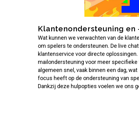
Klantenondersteuning en 
Wat kunnen we verwachten van de klante
om spelers te ondersteunen. De live cha
klantenservice voor directe oplossingen. 
mailondersteuning voor meer specifieke v
algemeen snel, vaak binnen een dag, wat 
focus heeft op de ondersteuning van spe
Dankzij deze hulpopties voelen we ons g