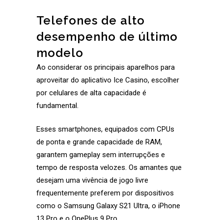
Telefones de alto
desempenho de último
modelo
Ao considerar os principais aparelhos para
aproveitar do aplicativo Ice Casino, escolher
por celulares de alta capacidade é
fundamental.
Esses smartphones, equipados com CPUs
de ponta e grande capacidade de RAM,
garantem gameplay sem interrupções e
tempo de resposta velozes. Os amantes que
desejam uma vivência de jogo livre
frequentemente preferem por dispositivos
como o Samsung Galaxy S21 Ultra, o iPhone
13 Pro e o OnePlus 9 Pro.