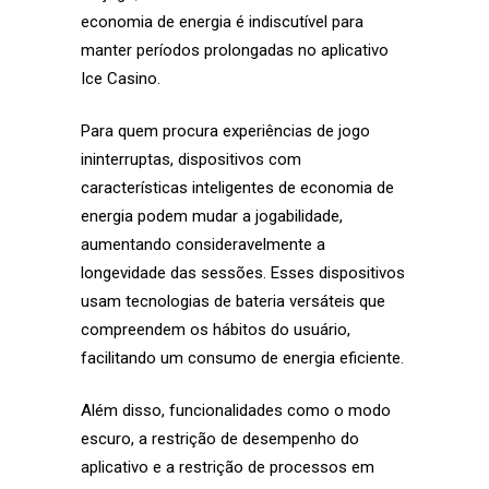
economia de energia é indiscutível para
manter períodos prolongadas no aplicativo
Ice Casino.
Para quem procura experiências de jogo
ininterruptas, dispositivos com
características inteligentes de economia de
energia podem mudar a jogabilidade,
aumentando consideravelmente a
longevidade das sessões. Esses dispositivos
usam tecnologias de bateria versáteis que
compreendem os hábitos do usuário,
facilitando um consumo de energia eficiente.
Além disso, funcionalidades como o modo
escuro, a restrição de desempenho do
aplicativo e a restrição de processos em