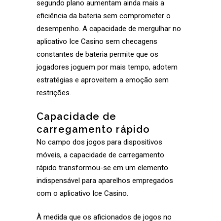
segundo plano aumentam ainda mais a
eficiência da bateria sem comprometer o
desempenho. A capacidade de mergulhar no
aplicativo Ice Casino sem checagens
constantes de bateria permite que os
jogadores joguem por mais tempo, adotem
estratégias e aproveitem a emoção sem
restrições.
Capacidade de
carregamento rápido
No campo dos jogos para dispositivos
móveis, a capacidade de carregamento
rápido transformou-se em um elemento
indispensável para aparelhos empregados
com o aplicativo Ice Casino.
À medida que os aficionados de jogos no