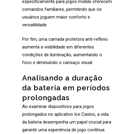
especificamente para jogos mobile oferecem
comandos familiares, permitindo que os
usuários joguem maior conforto e
versatilidade.
Por fim, uma camada protetora anti-reflexo
aumenta a visibilidade em diferentes
condições de iluminação, aumentando o
foco e diminuindo o cansaço visual.
Analisando a duração
da bateria em períodos
prolongadas
Ao examinar dispositivos para jogos
prolongados no aplicativo Ice Casino, a vida
da bateria desempenha um papel crucial para
garantir uma experiência de jogo contínua.