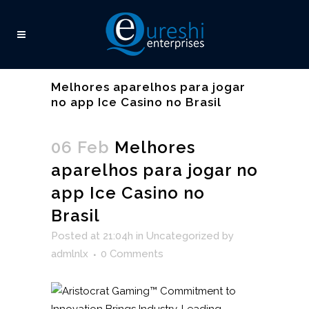
Melhores aparelhos para jogar
no app Ice Casino no Brasil
06 Feb
Melhores
aparelhos para jogar no
app Ice Casino no
Brasil
Posted at 21:04h
in
Uncategorized
by
admlnlx
0 Comments