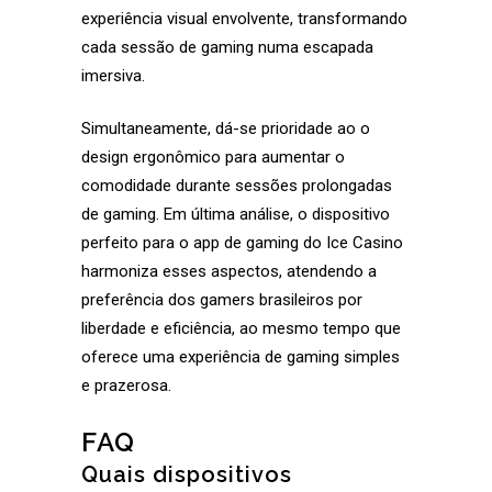
experiência visual envolvente, transformando
cada sessão de gaming numa escapada
imersiva.
Simultaneamente, dá-se prioridade ao o
design ergonômico para aumentar o
comodidade durante sessões prolongadas
de gaming. Em última análise, o dispositivo
perfeito para o app de gaming do Ice Casino
harmoniza esses aspectos, atendendo a
preferência dos gamers brasileiros por
liberdade e eficiência, ao mesmo tempo que
oferece uma experiência de gaming simples
e prazerosa.
FAQ
Quais dispositivos