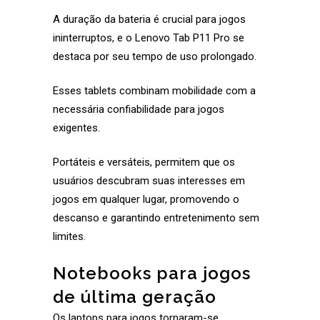
A duração da bateria é crucial para jogos
ininterruptos, e o Lenovo Tab P11 Pro se
destaca por seu tempo de uso prolongado.
Esses tablets combinam mobilidade com a
necessária confiabilidade para jogos
exigentes.
Portáteis e versáteis, permitem que os
usuários descubram suas interesses em
jogos em qualquer lugar, promovendo o
descanso e garantindo entretenimento sem
limites.
Notebooks para jogos
de última geração
Os laptops para jogos tornaram-se