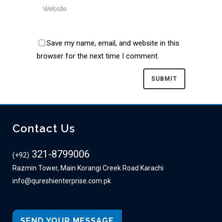
Save my name, email, and website in this
browser for the next time I comment.
Contact Us
321-8799006
(+92)
Razmin Tower, Main Korangi Creek Road Karachi
info@qureshienterprise.com.pk
SEND YOUR MESSAGE