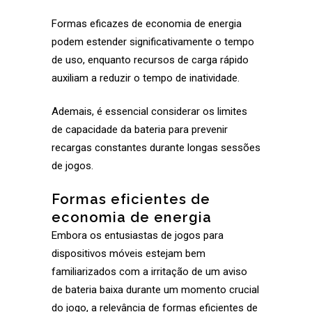
Formas eficazes de economia de energia
podem estender significativamente o tempo
de uso, enquanto recursos de carga rápido
auxiliam a reduzir o tempo de inatividade.
Ademais, é essencial considerar os limites
de capacidade da bateria para prevenir
recargas constantes durante longas sessões
de jogos.
Formas eficientes de
economia de energia
Embora os entusiastas de jogos para
dispositivos móveis estejam bem
familiarizados com a irritação de um aviso
de bateria baixa durante um momento crucial
do jogo, a relevância de formas eficientes de