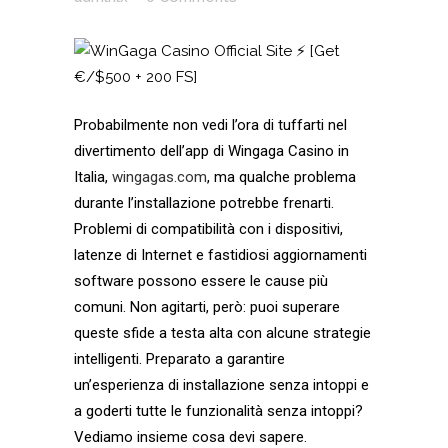
Probabilmente non vedi l’ora di tuffarti nel
divertimento dell’app di Wingaga Casino in
Italia,
wingagas.com
, ma qualche problema
durante l’installazione potrebbe frenarti.
Problemi di compatibilità con i dispositivi,
latenze di Internet e fastidiosi aggiornamenti
software possono essere le cause più
comuni. Non agitarti, però: puoi superare
queste sfide a testa alta con alcune strategie
intelligenti. Preparato a garantire
un’esperienza di installazione senza intoppi e
a goderti tutte le funzionalità senza intoppi?
Vediamo insieme cosa devi sapere.