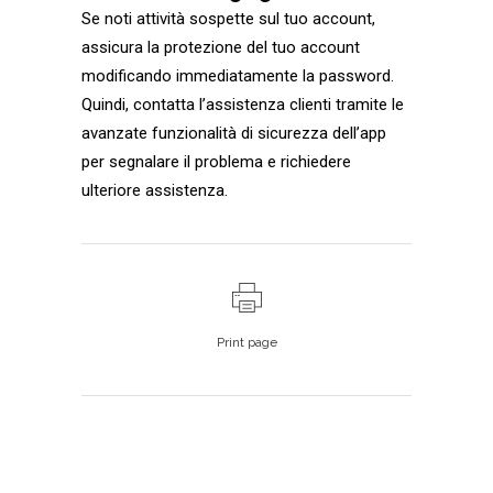
Se noti attività sospette sul tuo account,
assicura la protezione del tuo account
modificando immediatamente la password.
Quindi, contatta l’assistenza clienti tramite le
avanzate funzionalità di sicurezza dell’app
per segnalare il problema e richiedere
ulteriore assistenza.
Print page