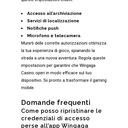
Accesso all’archiviazione
Servizi di localizzazione
Notifiche push
Microfono e telecamera
Munirti delle corrette autorizzazioni ottimizza
la tua esperienza di gioco, spianando la
strada a una nuova avventura. Regola queste
impostazioni per garantire che Wingaga
Casino operi in modo efficace sul tuo
dispositivo. Sii pronto a trasformare il gaming
mobile.
Domande frequenti
Come posso ripristinare le
credenziali di accesso
perse all’app Wingaga