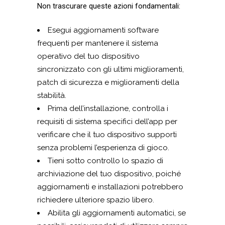
Non trascurare queste azioni fondamentali:
Esegui aggiornamenti software
frequenti per mantenere il sistema
operativo del tuo dispositivo
sincronizzato con gli ultimi miglioramenti,
patch di sicurezza e miglioramenti della
stabilità.
Prima dell’installazione, controlla i
requisiti di sistema specifici dell’app per
verificare che il tuo dispositivo supporti
senza problemi l’esperienza di gioco.
Tieni sotto controllo lo spazio di
archiviazione del tuo dispositivo, poiché
aggiornamenti e installazioni potrebbero
richiedere ulteriore spazio libero.
Abilita gli aggiornamenti automatici, se