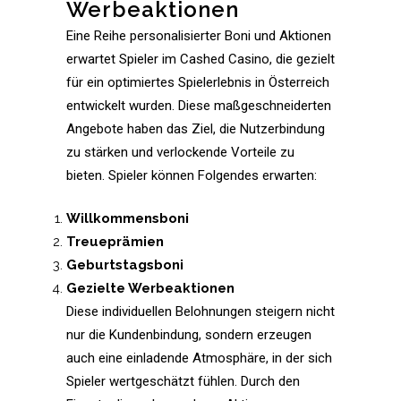
Werbeaktionen
Eine Reihe personalisierter Boni und Aktionen
erwartet Spieler im Cashed Casino, die gezielt
für ein optimiertes Spielerlebnis in Österreich
entwickelt wurden. Diese maßgeschneiderten
Angebote haben das Ziel, die Nutzerbindung
zu stärken und verlockende Vorteile zu
bieten. Spieler können Folgendes erwarten:
Willkommensboni
Treueprämien
Geburtstagsboni
Gezielte Werbeaktionen
Diese individuellen Belohnungen steigern nicht
nur die Kundenbindung, sondern erzeugen
auch eine einladende Atmosphäre, in der sich
Spieler wertgeschätzt fühlen. Durch den