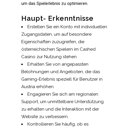
um das Spielerlebnis zu optimieren.
Haupt- Erkenntnisse
Erstellen Sie ein Konto mit individuellen
Zugangsdaten, um auf besondere
Eigenschaften zuzugreifen, die
österreichischen Spielern im Cashed
Casino zur Nutzung stehen.
Erhalten Sie von angepassten
Belohnungen und Angeboten, die das
Gaming-Erlebnis speziell für Benutzer in
Austria erhöhen.
Engagieren Sie sich am regionalen
Support, um unmittelbare Unterstützung
zu erhalten und die Interaktion mit der
Website zu verbessern.
Kontrollieren Sie häufig, ob es