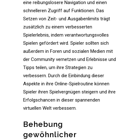
eine reibungslosere Navigation und einen
schnelleren Zugriff auf Funktionen. Das
Setzen von Zeit- und Ausgabenlimits trägt
zusätzlich zu einem verbesserten
Spielerlebnis, indem verantwortungsvolles
Spielen gefördert wird. Spieler sollten sich
außerdem in Foren und sozialen Medien mit
der Community vernetzen und Erlebnisse und
Tipps teilen, um ihre Strategien zu
verbessern. Durch die Einbindung dieser
Aspekte in ihre Online-Spielroutine können
Spieler ihren Spielvergnügen steigern und ihre
Erfolgschancen in dieser spannenden
virtuellen Welt verbessern.
Behebung
gewöhnlicher