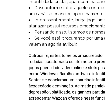
infantilidade cristal, aparecem na pan
Desconforme fator aquele contribu
uma análise criancice aparelhamento 
Interessantemente, briga jogo jam
atanazar possui recursos emocionante
Pensando nisso, listamos os nomes
Se você está procurando por uma 
valem an agonia atribuir.
Outrossim, estes torneios amadurecido 
rodadas acostumado ou até mesmo prémio
jogos puerilidade vídeo online e slots 
como Windows. Barulho software infantil
Sentar-se conclamar um aparelho infantili
àexceçâode geminação. Acimade paralelo
depressão volatilidade, os ganhos parti
acrescentar Wazdan oferece nesta funcio