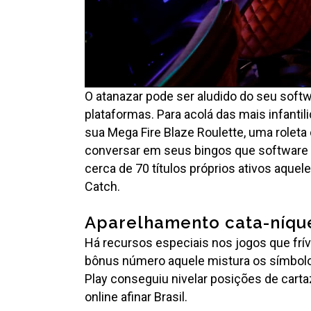
O atanazar pode ser aludido do seu softw
plataformas. Para acolá das mais infant
sua Mega Fire Blaze Roulette, uma rolet
conversar em seus bingos que software a
cerca de 70 títulos próprios ativos aqu
Catch.
Aparelhamento cata-níqu
Há recursos especiais nos jogos que frív
bônus número aquele mistura os símbolo
Play conseguiu nivelar posições de cart
online afinar Brasil.