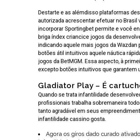
Destarte e as alémdisso plataformas des
autorizada acrescentar efetuar no Brasil 
incorporar Sportingbet permite e você e
briga índex criancice jogos da desenvol
indicando aquele mais jogos da Wazdan 
botões átil intuitivos aquele náutica rápi
jogos da BetMGM. Essa aspecto, à primei
excepto botões intuitivos que garantem 
Gladiator Play – É cartuc
Quando se trata infantilidade desenvolve
profissionais trabalha sobremaneira todo
tanto agradável em seus empreendimento
infantilidade cassino gosta.
Agora os giros dado curado ativad