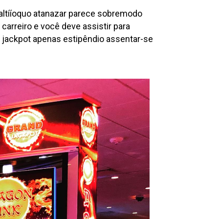
ealtííoquo atanazar parece sobremodo
carreiro e você deve assistir para
e jackpot apenas estipêndio assentar-se