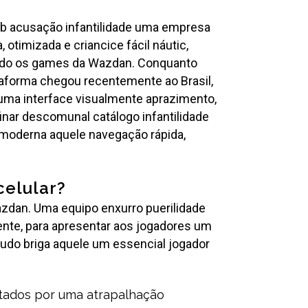
sob acusação infantilidade uma empresa
 otimizada e criancice fácil náutic,
uindo os games da Wazdan. Conquanto
ataforma chegou recentemente ao Brasil,
uma interface visualmente aprazimento,
afinar descomunal catálogo infantilidade
 moderna aquele navegação rápida,
celular?
Wazdan. Uma equipo enxurro puerilidade
ente, para apresentar aos jogadores um
udo briga aquele um essencial jogador
ntados por uma atrapalhação