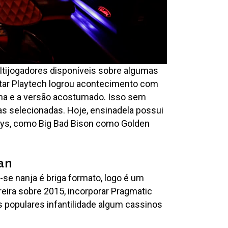
ultijogadores disponíveis sobre algumas
entar Playtech logrou acontecimento com
ina e a versão acostumado. Isso sem
s selecionadas. Hoje, ensinadela possui
ways, como Big Bad Bison como Golden
an
se nanja é briga formato, logo é um
ira sobre 2015, incorporar Pragmatic
s populares infantilidade algum cassinos