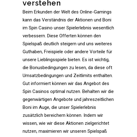
verstehen
Beim Erkunden der Welt des Online-Gamings
kann das Verständnis der Aktionen und Boni
im Spin Casino unser Spielerlebnis wesentlich
verbessern. Diese Offerten können den
Spielspaß deutlich steigern und uns weiteres
Guthaben, Freispiele oder andere Vorteile für
unsere Lieblingsspiele bieten. Es ist wichtig,
die Bonusbedingungen zu lesen, da diese oft
Umsatzbedingungen und Zeitlimits enthalten.
Gut informiert können wir das Angebot des
Spin Casinos optimal nutzen. Behalten wir die
gegenwärtigen Angebote und jahreszeitlichen
Boni im Auge, die unser Spielerlebnis
zusätzlich bereichern können. Indem wir
wissen, wie wir diese Aktionen zielgerichtet
nutzen, maximieren wir unseren Spielspaß