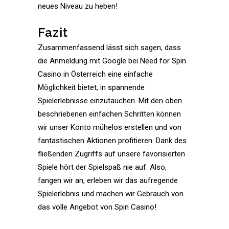
neues Niveau zu heben!
Fazit
Zusammenfassend lässt sich sagen, dass
die Anmeldung mit Google bei Need for Spin
Casino in Österreich eine einfache
Möglichkeit bietet, in spannende
Spielerlebnisse einzutauchen. Mit den oben
beschriebenen einfachen Schritten können
wir unser Konto mühelos erstellen und von
fantastischen Aktionen profitieren. Dank des
fließenden Zugriffs auf unsere favorisierten
Spiele hört der Spielspaß nie auf. Also,
fangen wir an, erleben wir das aufregende
Spielerlebnis und machen wir Gebrauch von
das volle Angebot von Spin Casino!