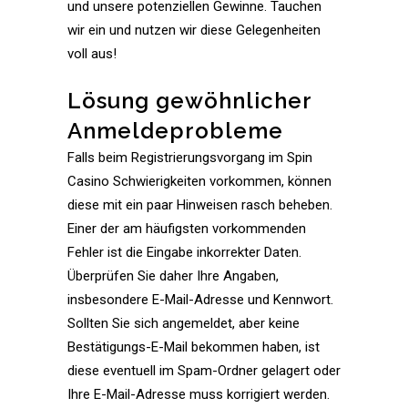
und unsere potenziellen Gewinne. Tauchen
wir ein und nutzen wir diese Gelegenheiten
voll aus!
Lösung gewöhnlicher
Anmeldeprobleme
Falls beim Registrierungsvorgang im Spin
Casino Schwierigkeiten vorkommen, können
diese mit ein paar Hinweisen rasch beheben.
Einer der am häufigsten vorkommenden
Fehler ist die Eingabe inkorrekter Daten.
Überprüfen Sie daher Ihre Angaben,
insbesondere E-Mail-Adresse und Kennwort.
Sollten Sie sich angemeldet, aber keine
Bestätigungs-E-Mail bekommen haben, ist
diese eventuell im Spam-Ordner gelagert oder
Ihre E-Mail-Adresse muss korrigiert werden.