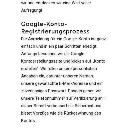
wir und entdecken wir eine Welt voller
Aufregung!
Google-Konto-
Registrierungsprozess
Die Anmeldung für ein Google-Konto ist ganz
einfach und in ein paar Schritten erledigt.
Anfangs besuchen wir die Google-
Kontoerstellungsseite und klicken auf „Konto
erstellen“. Wir füllen unsere persönlichen
Angaben ein, darunter unseren Namen,
unsere gewünschte E-Mail-Adresse und ein
zuverlässiges Passwort. Danach geben wir
unsere Telefonnummer zur Verifizierung an –
dieser Schritt verbessert die Sicherheit und
bietet Vorzüge wie die Rückgewinnung des
Kontos.