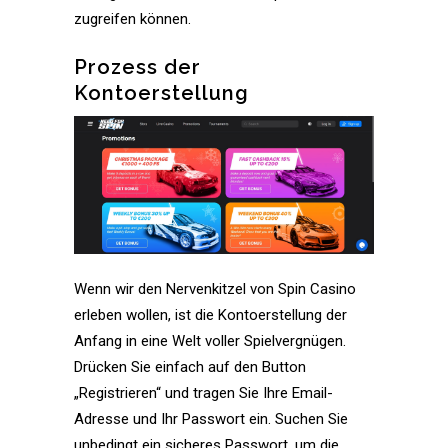
zugreifen können.
Prozess der
Kontoerstellung
Wenn wir den Nervenkitzel von Spin Casino
erleben wollen, ist die Kontoerstellung der
Anfang in eine Welt voller Spielvergnügen.
Drücken Sie einfach auf den Button
„Registrieren“ und tragen Sie Ihre Email-
Adresse und Ihr Passwort ein. Suchen Sie
unbedingt ein sicheres Passwort, um die