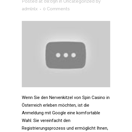
Posted at 08:09h
in
Uncategorized
by
admlnlx
0 Comments
Wenn Sie den Nervenkitzel von Spin Casino in
Österreich erleben möchten, ist die
Anmeldung mit Google eine komfortable
Wahl. Sie vereinfacht den
Registrierungsprozess und ermöglicht Ihnen,