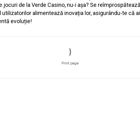
 de jocuri de la Verde Casino, nu-i așa? Se reîmprospăteaz
 utilizatorilor alimentează inovația lor, asigurându-te că 
entă evoluție!
Print page