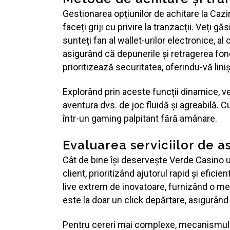
Gestionarea opțiunilor de achitare la Cazin
faceți griji cu privire la tranzacții. Veți
sunteți fan al wallet-urilor electronice, a
asigurând că depunerile și retragerea fon
prioritizează securitatea, oferindu-vă lini
Explorând prin aceste funcții dinamice, v
aventura dvs. de joc fluidă și agreabilă. 
într-un gaming palpitant fără amânare.
Evaluarea serviciilor de a
Cât de bine își deservește Verde Casino u
client, prioritizând ajutorul rapid și efici
live extrem de inovatoare, furnizând o met
este la doar un click depărtare, asigurând 
Pentru cereri mai complexe, mecanismul d