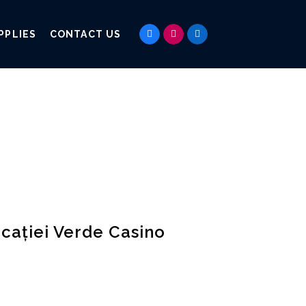
PPLIES
CONTACT US
icației Verde Casino