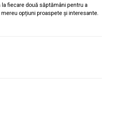
ă la fiecare două săptămâni pentru a
ai mereu opțiuni proaspete și interesante.