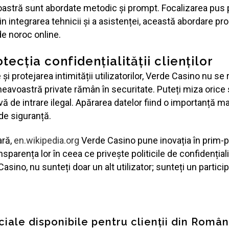
stră sunt abordate metodic și prompt. Focalizarea pus 
in integrarea tehnicii și a asistenței, această abordare 
 de noroc online.
tecția confidențialității clienților
și protejarea intimității utilizatorilor, Verde Casino nu se
neavoastră private rămân în securitate. Puteți miza oric
vă de intrare ilegal. Apărarea datelor fiind o importanță m
 de siguranță.
ară,
en.wikipedia.org
Verde Casino pune inovația în prim-pl
parența lor în ceea ce privește politicile de confidențialit
asino, nu sunteți doar un alt utilizator; sunteți un partic
ciale disponibile pentru clienții din Român