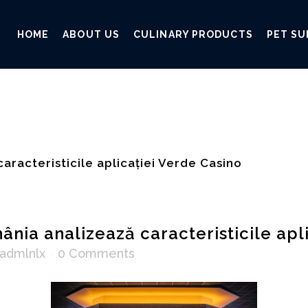
HOME
ABOUT US
CULINARY PRODUCTS
PET SU
caracteristicile aplicației Verde Casino
mânia analizează caracteristicile apl
admlnlx
0 Comments