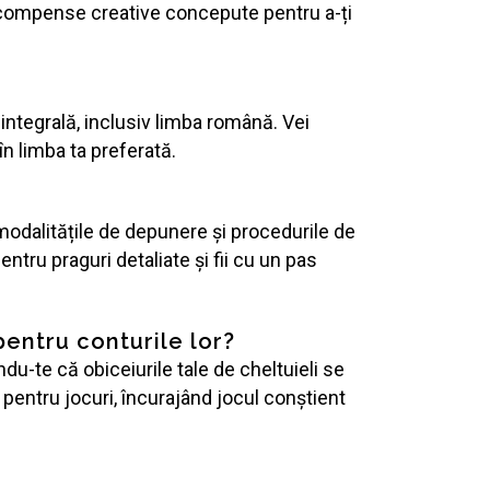
 recompense creative concepute pentru a-ți
 integrală, inclusiv limba română. Vei
n limba ta preferată.
modalitățile de depunere și procedurile de
ntru praguri detaliate și fii cu un pas
pentru conturile lor?
ndu-te că obiceiurile tale de cheltuieli se
pentru jocuri, încurajând jocul conștient