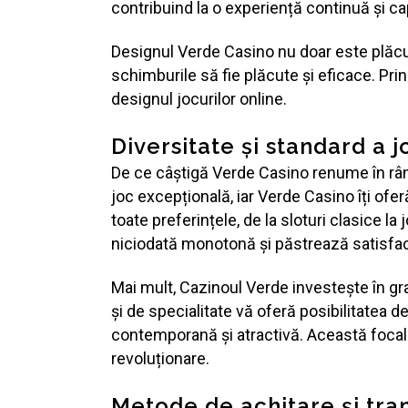
contribuind la o experiență continuă și ca
Designul Verde Casino nu doar este plăcut v
schimburile să fie plăcute și eficace. Pri
designul jocurilor online.
Diversitate și standard a 
De ce câștigă Verde Casino renume în rându
joc excepțională, iar Verde Casino îți ofer
toate preferințele, de la sloturi clasice 
niciodată monotonă și păstrează satisfacți
Mai mult, Cazinoul Verde investește în gra
și de specialitate vă oferă posibilitatea d
contemporană și atractivă. Această focaliz
revoluționare.
Metode de achitare și tranz