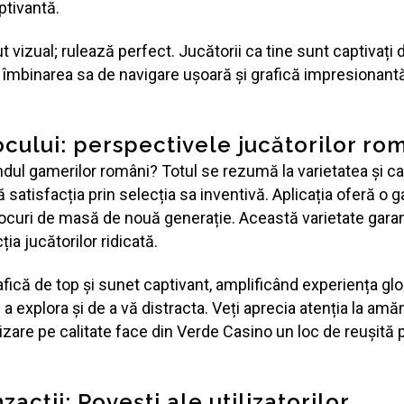
ptivantă.
izual; rulează perfect. Jucătorii ca tine sunt captivați de
n îmbinarea sa de navigare ușoară și grafică impresionantă
jocului: perspectivele jucătorilor ro
l gamerilor români? Totul se rezumă la varietatea și calit
ă satisfacția prin selecția sa inventivă. Aplicația oferă o
la jocuri de masă de nouă generație. Această varietate gar
a jucătorilor ridicată.
fică de top și sunet captivant, amplificând experiența glob
e a explora și de a vă distracta. Veți aprecia atenția la am
are pe calitate face din Verde Casino un loc de reușită p
acții: Povești ale utilizatorilor