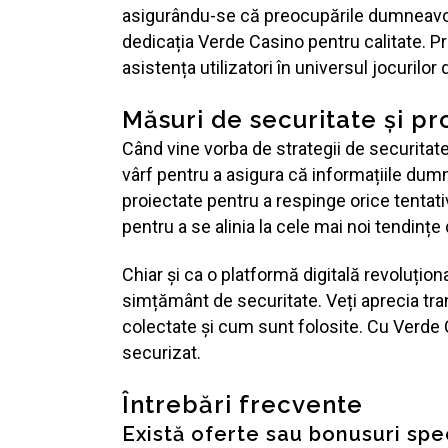
asigurându-se că preocupările dumneavoa
dedicația Verde Casino pentru calitate. Pr
asistența utilizatori în universul jocurilor
Măsuri de securitate și pro
Când vine vorba de strategii de securitate 
vârf pentru a asigura că informațiile dum
proiectate pentru a respinge orice tentati
pentru a se alinia la cele mai noi tendințe
Chiar și ca o platformă digitală revoluțion
simțământ de securitate. Veți aprecia trans
colectate și cum sunt folosite. Cu Verde C
securizat.
Întrebări frecvente
Există oferte sau bonusuri spe